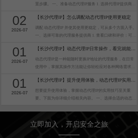
置步骤。 一、准备动态代理IP服务 1. 选择代理IP提供商：
市面上有很多提供动态代理IP服务的商家，像芝麻代理、
02
【长沙代理IP】怎么调配动态代理IP使用更稳定
快代理等。你···
调配 动态代理IP 并使其使用更稳定，可从多个方面入手。
2026-07
一、选择可靠的代理服务提供商 1. 查看口碑和评价：可以
通过网络搜索、论坛、社交媒体等渠道，了解其他用户对
01
【长沙代理IP】动态代理IP日常操作，看完就能上手
不同代理服···
动态代理IP是一种能随时更换IP地址的代理服务，在日常
2026-07
使用中，掌握其操作方法能让你轻松应对各种网络需求。
下面为你详细介绍动态代理IP的日常操作。 一、动态代理
01
【长沙代理IP】提升使用体验，动态代理IP实用技巧
IP的获取 1.···
想要提升使用体验，掌握动态代理IP的实用技巧至关重
2026-07
要。下面为你详细介绍相关内容。 一、选择合适的动态代
理IP服务提供商 1. 稳定性：选择服务提供商时，稳定性是
关键。稳定的动···
立即加入，开启安全之旅