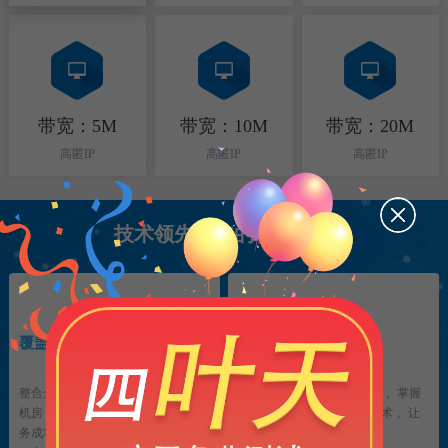
带宽：5M
带宽：10M
带宽：20M
高匿IP
高匿IP
高匿IP
技术领先带来的极致体验
1
2
覆盖全国90%的地区ip资源
强大的核心技术
整合全国300+地区，千兆BDP 多线
源自国内一线大咖技术团队， 掌握
机房， 每天产出高质IP 200万+， 业
最前沿的动态IP传输封装技术， 让
务成功率更高， 完美配合您的大数
获取到的ip更加的高速稳定。