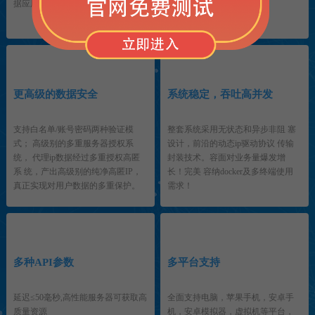
据应用。
3
4
更高级的数据安全
系统稳定，吞吐高并发
支持白名单/账号密码两种验证模
整套系统采用无状态和异步非阻 塞
式； 高级别的多重服务器授权系
设计，前沿的动态ip驱动协议 传输
统， 代理ip数据经过多重授权高匿
封装技术。容面对业务量爆发增
系 统，产出高级别的纯净高匿IP，
长！完美 容纳docker及多终端使用
真正实现对用户数据的多重保护。
需求！
5
6
多种API参数
多平台支持
延迟≤50毫秒,高性能服务器可获取高
全面支持电脑，苹果手机，安卓手
质量资源
机，安卓模拟器，虚拟机等平台，