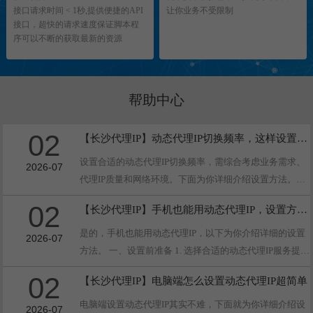
接口请求时间 < 1秒,提供便捷的API
让你业务不受限制
接口，超快的请求速度保证脚本程
序可以不断的获取最新的资源
帮助中心
02
【长沙代理IP】动态代理IP切换频率，这样设置最合适
设置合适的动态代理IP切换频率，需综合考虑业务需求、
2026-07
代理IP质量和网络环境。下面为你详细介绍设置方法。
一、依据业务需求设置 1. 数据采集业务：如果是大规模的
02
【长沙代理IP】手机也能用动态代理IP，设置方法来了
数据采集，像电···
是的，手机也能用动态代理IP，以下为你介绍详细的设置
2026-07
方法。 一、设置前准备 1. 选择合适的动态代理IP服务提供
商：目前市场上有不少提供动态代理IP服务的商家，像芝
02
【长沙代理IP】电脑端怎么设置动态代理IP超简单
麻代理、西瓜代···
电脑端设置动态代理IP其实不难，下面就为你详细介绍设
2026-07